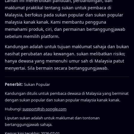
Laman ini menerbitkan panduan, perbandingan, dan
maklumat praktikal tentang sukan untuk pembaca di
Malaysia, berfokus pada sukan popular dan sukan popular
malaysia kanak kanak. Kami membantu pengguna
memahami produk, ciri, dan permainan bertanggungjawab
sebelum memilih platform.
Kandungan adalah untuk tujuan maklumat sahaja dan bukan
nasihat perubatan atau kewangan. sukan melibatkan risiko;
hanya dewasa yang memenuhi umur sah di Malaysia patut
menyertai. Sila bermain secara bertanggungjawab.
Penerbit:
Sukan Popular
Kandungan ditulis untuk pembaca dewasa di Malaysia yang berminat
dengan sukan popular dan sukan popular malaysia kanak kanak.
Hubungi:
support@sh-songle.com
Liputan sukan adalah untuk maklumat dan tontonan
bertanggungjawab sahaja.
Kemas kini terakhir: 2026-07-01