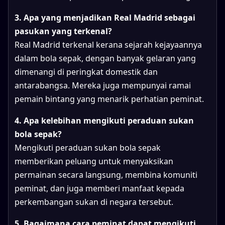
3. Apa yang menjadikan Real Madrid sebagai
pasukan yang terkenal?
Real Madrid terkenal kerana sejarah kejayaannya
dalam bola sepak, dengan banyak gelaran yang
dimenangi di peringkat domestik dan
antarabangsa. Mereka juga mempunyai ramai
pemain bintang yang menarik perhatian peminat.
4. Apa kelebihan mengikuti peraduan sukan
bola sepak?
Mengikuti peraduan sukan bola sepak
memberikan peluang untuk menyaksikan
permainan secara langsung, membina komuniti
peminat, dan juga memberi manfaat kepada
perkembangan sukan di negara tersebut.
5. Bagaimana cara peminat dapat mengikuti