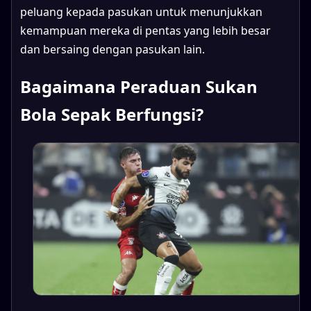
peluang kepada pasukan untuk menunjukkan
kemampuan mereka di pentas yang lebih besar
dan bersaing dengan pasukan lain.
Bagaimana Peraduan Sukan
Bola Sepak Berfungsi?