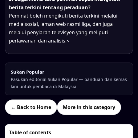
berita terkini tentang peraduan?
Peminat boleh mengikuti berita terkini melalui
media sosial, laman web rasmi liga, dan juga
melalui penyiaran televisyen yang meliputi
perlawanan dan analisis.<
Sukan Popular
Pasukan editorial Sukan Popular — panduan dan kemas
kini untuk pembaca di Malaysia.
← Back to Home
More in this category
Table of contents