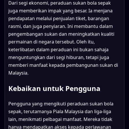
Dari segi ekonomi, peraduan sukan bola sepak
juga memberikan impak yang besar. Ia menjana
pendapatan melalui penjualan tiket, barangan
rasmi, dan juga penyiaran. Ini membantu dalam
pengembangan sukan dan meningkatkan kualiti
permainan di negara tersebut. Oleh itu,
keterlibatan dalam peraduan ini bukan sahaja
menguntungkan dari segi hiburan, tetapi juga
memberi manfaat kepada pembangunan sukan di
Malaysia.
Kebaikan untuk Pengguna
Pengguna yang mengikuti peraduan sukan bola
sepak, terutamanya Piala Malaysia dan liga-liga
lain, menikmati pelbagai manfaat. Mereka tidak
hanya mendapatkan akses kepada perlawanan