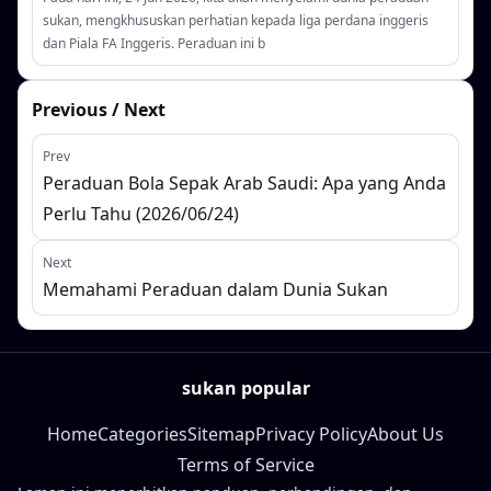
sukan, mengkhususkan perhatian kepada liga perdana inggeris
dan Piala FA Inggeris. Peraduan ini b
Previous / Next
Prev
Peraduan Bola Sepak Arab Saudi: Apa yang Anda
Perlu Tahu (2026/06/24)
Next
Memahami Peraduan dalam Dunia Sukan
sukan popular
Home
Categories
Sitemap
Privacy Policy
About Us
Terms of Service