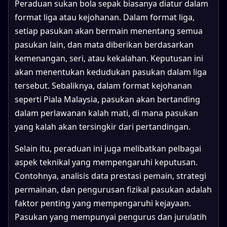
Peraduan sukan bola sepak biasanya diatur dalam
format liga atau kejohanan. Dalam format liga,
setiap pasukan akan bermain menentang semua
pasukan lain, dan mata diberikan berdasarkan
kemenangan, seri, atau kekalahan. Keputusan ini
akan menentukan kedudukan pasukan dalam liga
tersebut. Sebaliknya, dalam format kejohanan
seperti Piala Malaysia, pasukan akan bertanding
dalam perlawanan kalah mati, di mana pasukan
yang kalah akan tersingkir dari pertandingan.
Selain itu, peraduan ini juga melibatkan pelbagai
aspek teknikal yang mempengaruhi keputusan.
Contohnya, analisis data prestasi pemain, strategi
permainan, dan pengurusan fizikal pasukan adalah
faktor penting yang mempengaruhi kejayaan.
Pasukan yang mempunyai pengurus dan jurulatih