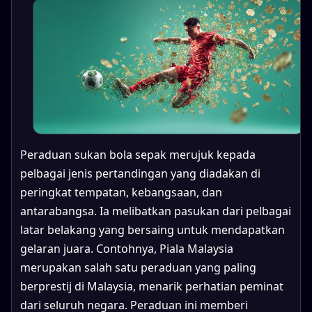
Peraduan sukan bola sepak merujuk kepada
pelbagai jenis pertandingan yang diadakan di
peringkat tempatan, kebangsaan, dan
antarabangsa. Ia melibatkan pasukan dari pelbagai
latar belakang yang bersaing untuk mendapatkan
gelaran juara. Contohnya, Piala Malaysia
merupakan salah satu peraduan yang paling
berprestij di Malaysia, menarik perhatian peminat
dari seluruh negara. Peraduan ini memberi