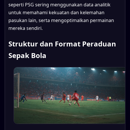
seperti PSG sering menggunakan data analitik
untuk memahami kekuatan dan kelemahan
pasukan lain, serta mengoptimalkan permainan
mereka sendiri.
Struktur dan Format Peraduan
Sepak Bola