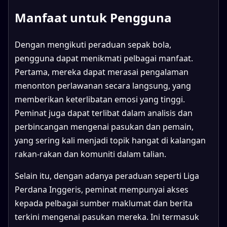
Manfaat untuk Pengguna
Dengan mengikuti peraduan sepak bola,
pengguna dapat menikmati pelbagai manfaat.
Pertama, mereka dapat merasai pengalaman
menonton perlawanan secara langsung, yang
memberikan keterlibatan emosi yang tinggi.
Peminat juga dapat terlibat dalam analisis dan
perbincangan mengenai pasukan dan pemain,
yang sering kali menjadi topik hangat di kalangan
rakan-rakan dan komuniti dalam talian.
Selain itu, dengan adanya peraduan seperti Liga
Perdana Inggeris, peminat mempunyai akses
kepada pelbagai sumber maklumat dan berita
terkini mengenai pasukan mereka. Ini termasuk