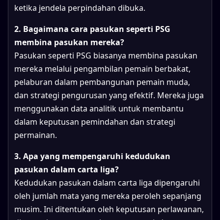
ketika jendela perpindahan dibuka.
2. Bagaimana cara pasukan seperti PSG
membina pasukan mereka?
Pasukan seperti PSG biasanya membina pasukan
mereka melalui pengambilan pemain berbakat,
pelaburan dalam pembangunan pemain muda,
dan strategi pengurusan yang efektif. Mereka juga
menggunakan data analitik untuk membantu
dalam keputusan pemindahan dan strategi
permainan.
3. Apa yang mempengaruhi kedudukan
pasukan dalam carta liga?
Kedudukan pasukan dalam carta liga dipengaruhi
oleh jumlah mata yang mereka peroleh sepanjang
musim. Ini ditentukan oleh keputusan perlawanan,