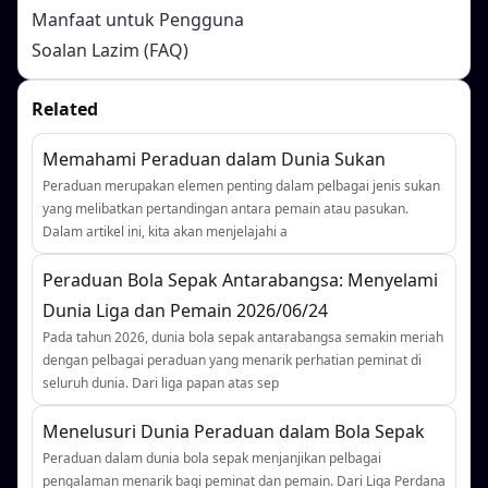
Manfaat untuk Pengguna
Soalan Lazim (FAQ)
Related
Memahami Peraduan dalam Dunia Sukan
Peraduan merupakan elemen penting dalam pelbagai jenis sukan
yang melibatkan pertandingan antara pemain atau pasukan.
Dalam artikel ini, kita akan menjelajahi a
Peraduan Bola Sepak Antarabangsa: Menyelami
Dunia Liga dan Pemain 2026/06/24
Pada tahun 2026, dunia bola sepak antarabangsa semakin meriah
dengan pelbagai peraduan yang menarik perhatian peminat di
seluruh dunia. Dari liga papan atas sep
Menelusuri Dunia Peraduan dalam Bola Sepak
Peraduan dalam dunia bola sepak menjanjikan pelbagai
pengalaman menarik bagi peminat dan pemain. Dari Liga Perdana