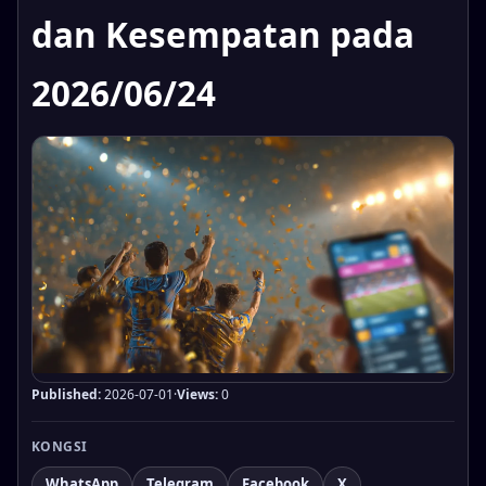
dan Kesempatan pada
2026/06/24
Published:
2026-07-01
·
Views:
0
KONGSI
WhatsApp
Telegram
Facebook
X