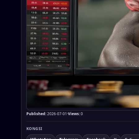
Published:
2026-07-01
·
Views:
0
KONGSI