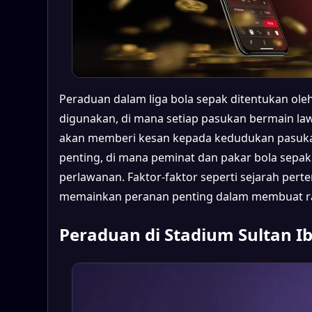
Peraduan dalam liga bola sepak ditentukan oleh
digunakan, di mana setiap pasukan bermain l
akan memberi kesan kepada kedudukan pasukan 
penting, di mana peminat dan pakar bola sep
perlawanan. Faktor-faktor seperti sejarah per
memainkan peranan penting dalam membuat r
Peraduan di Stadium Sultan I