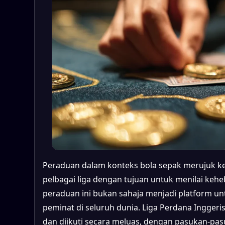
Peraduan dalam konteks bola sepak merujuk ke
pelbagai liga dengan tujuan untuk menilai keh
peraduan ini bukan sahaja menjadi platform u
peminat di seluruh dunia. Liga Perdana Inggeris
dan diikuti secara meluas, dengan pasukan-pas