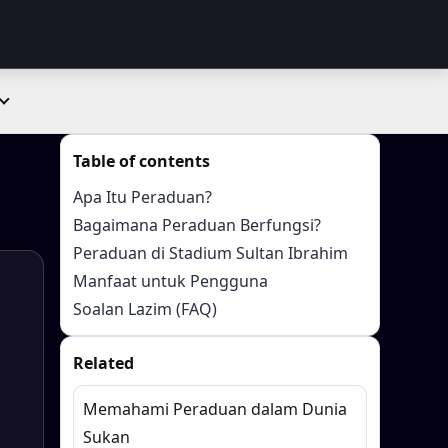
Table of contents
Apa Itu Peraduan?
Bagaimana Peraduan Berfungsi?
Peraduan di Stadium Sultan Ibrahim
Manfaat untuk Pengguna
Soalan Lazim (FAQ)
Related
Memahami Peraduan dalam Dunia
Sukan