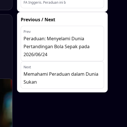
FA Inggeris. Peraduan ini b
Previous / Next
Prev
Peraduan: Menyelami Dunia
Pertandingan Bola Sepak pada
2026/06/24
Next
Memahami Peraduan dalam Dunia
Sukan