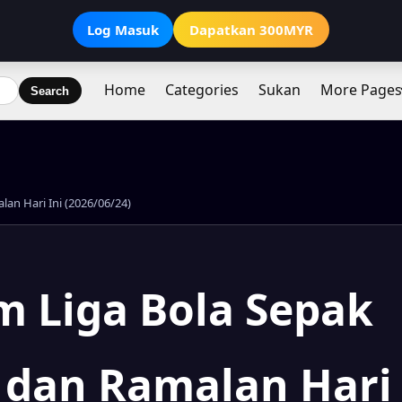
Log Masuk
Dapatkan 300MYR
Home
Categories
Sukan
More Pages
Search
lan Hari Ini (2026/06/24)
m Liga Bola Sepak
s dan Ramalan Hari