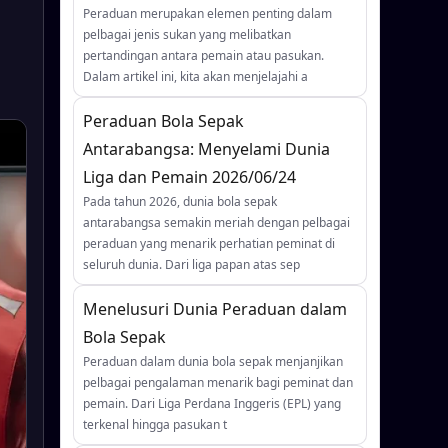
Peraduan merupakan elemen penting dalam
pelbagai jenis sukan yang melibatkan
pertandingan antara pemain atau pasukan.
Dalam artikel ini, kita akan menjelajahi a
Peraduan Bola Sepak
Antarabangsa: Menyelami Dunia
Liga dan Pemain 2026/06/24
Pada tahun 2026, dunia bola sepak
antarabangsa semakin meriah dengan pelbagai
peraduan yang menarik perhatian peminat di
seluruh dunia. Dari liga papan atas sep
Menelusuri Dunia Peraduan dalam
Bola Sepak
Peraduan dalam dunia bola sepak menjanjikan
pelbagai pengalaman menarik bagi peminat dan
pemain. Dari Liga Perdana Inggeris (EPL) yang
terkenal hingga pasukan t