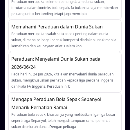
Peraduan merupakan elemen penting dalam dunia sukan,
terutama dalam konteks bola sepak. Ia bukan sahaja memberikan
peluang untuk bertanding tetapi juga mencipta
Memahami Peraduan dalam Dunia Sukan
Peraduan merupakan salah satu aspek penting dalam dunia
sukan, di mana pelbagai bentuk kompetisi diadakan untuk menilai
kemahiran dan keupayaan atlet. Dalam kon
Peraduan: Menyelami Dunia Sukan pada
2026/06/24
Pada hari ini, 24 Jun 2026, kita akan menyelami dunia peraduan
sukan, mengkhususkan perhatian kepada liga perdana inggeris
dan Piala FA Inggeris. Peraduan ini b
Mengapa Peraduan Bola Sepak Sepanyol
Menarik Perhatian Ramai
Peraduan bola sepak, khususnya yang melibatkan liga-liga besar
seperti Liga Sepanyol, telah menjadi tumpuan ramai peminat
sukan di seluruh dunia. Dengan pelbaga