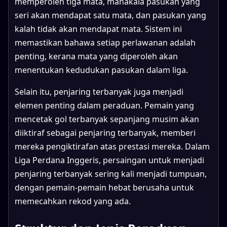
memperoleh tiga mata, manakala pasukan yang
seri akan mendapat satu mata, dan pasukan yang
kalah tidak akan mendapat mata. Sistem ini
memastikan bahawa setiap perlawanan adalah
penting, kerana mata yang diperoleh akan
menentukan kedudukan pasukan dalam liga.
Selain itu, penjaring terbanyak juga menjadi
elemen penting dalam peraduan. Pemain yang
mencetak gol terbanyak sepanjang musim akan
diiktiraf sebagai penjaring terbanyak, memberi
mereka pengiktirafan atas prestasi mereka. Dalam
Liga Perdana Inggeris, persaingan untuk menjadi
penjaring terbanyak sering kali menjadi tumpuan,
dengan pemain-pemain hebat berusaha untuk
memecahkan rekod yang ada.