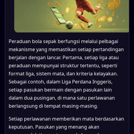
Peraduan bola sepak berfungsi melalui pelbagai
mekanisme yang memastikan setiap pertandingan
berjalan dengan lancar. Pertama, setiap liga atau
peraduan mempunyai struktur tertentu, seperti
format liga, sistem mata, dan kriteria kelayakan.
Sebagai contoh, dalam Liga Perdana Inggeris,
setiap pasukan bermain dengan pasukan lain
dalam dua pusingan, di mana satu perlawanan
berlangsung di tempat masing-masing.
Setiap perlawanan memberikan mata berdasarkan
keputusan. Pasukan yang menang akan