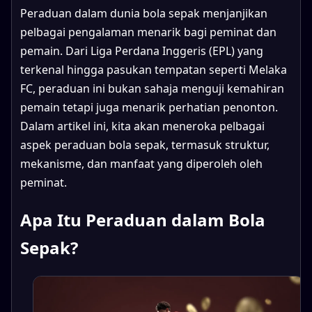
Peraduan dalam dunia bola sepak menjanjikan
pelbagai pengalaman menarik bagi peminat dan
pemain. Dari Liga Perdana Inggeris (EPL) yang
terkenal hingga pasukan tempatan seperti Melaka
FC, peraduan ini bukan sahaja menguji kemahiran
pemain tetapi juga menarik perhatian penonton.
Dalam artikel ini, kita akan meneroka pelbagai
aspek peraduan bola sepak, termasuk struktur,
mekanisme, dan manfaat yang diperoleh oleh
peminat.
Apa Itu Peraduan dalam Bola
Sepak?