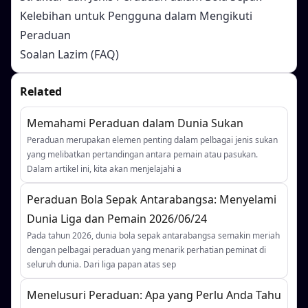
Kelebihan untuk Pengguna dalam Mengikuti
Peraduan
Soalan Lazim (FAQ)
Related
Memahami Peraduan dalam Dunia Sukan
Peraduan merupakan elemen penting dalam pelbagai jenis sukan
yang melibatkan pertandingan antara pemain atau pasukan.
Dalam artikel ini, kita akan menjelajahi a
Peraduan Bola Sepak Antarabangsa: Menyelami
Dunia Liga dan Pemain 2026/06/24
Pada tahun 2026, dunia bola sepak antarabangsa semakin meriah
dengan pelbagai peraduan yang menarik perhatian peminat di
seluruh dunia. Dari liga papan atas sep
Menelusuri Peraduan: Apa yang Perlu Anda Tahu