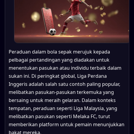
Peraduan dalam bola sepak merujuk kepada
pelbagai pertandingan yang diadakan untuk
menentukan pasukan atau individu terbaik dalam
sukan ini. Di peringkat global, Liga Perdana
Inggeris adalah salah satu contoh paling popular,
melibatkan pasukan-pasukan terkemuka yang
bersaing untuk meraih gelaran. Dalam konteks
tempatan, peraduan seperti Liga Malaysia, yang
melibatkan pasukan seperti Melaka FC, turut
memberikan platform untuk pemain menunjukkan
bakat mereka.