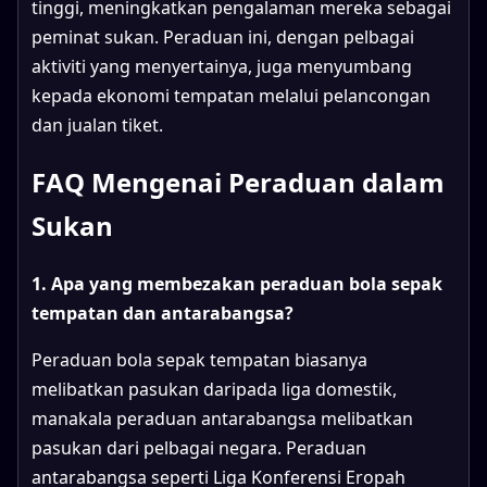
tinggi, meningkatkan pengalaman mereka sebagai
peminat sukan. Peraduan ini, dengan pelbagai
aktiviti yang menyertainya, juga menyumbang
kepada ekonomi tempatan melalui pelancongan
dan jualan tiket.
FAQ Mengenai Peraduan dalam
Sukan
1. Apa yang membezakan peraduan bola sepak
tempatan dan antarabangsa?
Peraduan bola sepak tempatan biasanya
melibatkan pasukan daripada liga domestik,
manakala peraduan antarabangsa melibatkan
pasukan dari pelbagai negara. Peraduan
antarabangsa seperti Liga Konferensi Eropah