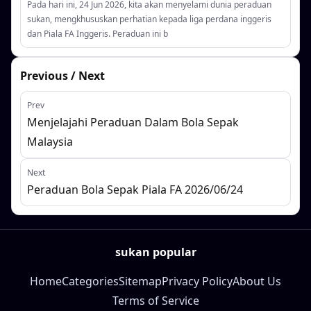
Pada hari ini, 24 Jun 2026, kita akan menyelami dunia peraduan
sukan, mengkhususkan perhatian kepada liga perdana inggeris
dan Piala FA Inggeris. Peraduan ini b
Previous / Next
Prev
Menjelajahi Peraduan Dalam Bola Sepak
Malaysia
Next
Peraduan Bola Sepak Piala FA 2026/06/24
sukan popular
Home
Categories
Sitemap
Privacy Policy
About Us
Terms of Service