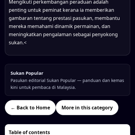
Mengikuti perkembangan peraduan adalah
penting untuk peminat kerana ia memberikan
gambaran tentang prestasi pasukan, membantu
mereka memahami dinamik permainan, dan
meningkatkan pengalaman sebagai penyokong
sukan.<
Sukan Popular
Pasukan editorial Sukan Popular — panduan dan kemas
kini untuk pembaca di Malaysia.
← Back to Home
More in this category
Table of contents