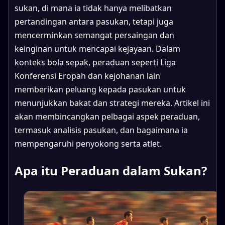
sukan, di mana ia tidak hanya melibatkan
pertandingan antara pasukan, tetapi juga
mencerminkan semangat persaingan dan
keinginan untuk mencapai kejayaan. Dalam
konteks bola sepak, peraduan seperti Liga
Konferensi Eropah dan kejohanan lain
memberikan peluang kepada pasukan untuk
menunjukkan bakat dan strategi mereka. Artikel ini
akan membincangkan pelbagai aspek peraduan,
termasuk analisis pasukan, dan bagaimana ia
mempengaruhi penyokong serta atlet.
Apa itu Peraduan dalam Sukan?