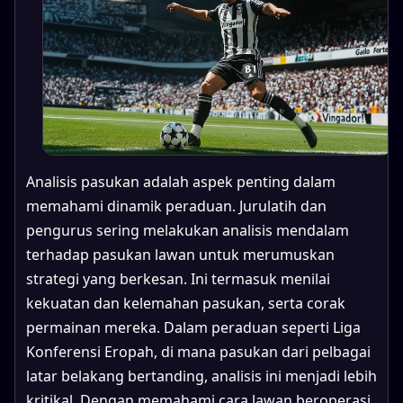
Analisis pasukan adalah aspek penting dalam
memahami dinamik peraduan. Jurulatih dan
pengurus sering melakukan analisis mendalam
terhadap pasukan lawan untuk merumuskan
strategi yang berkesan. Ini termasuk menilai
kekuatan dan kelemahan pasukan, serta corak
permainan mereka. Dalam peraduan seperti Liga
Konferensi Eropah, di mana pasukan dari pelbagai
latar belakang bertanding, analisis ini menjadi lebih
kritikal. Dengan memahami cara lawan beroperasi,