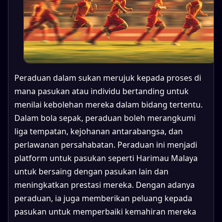
Peraduan dalam sukan merujuk kepada proses di
mana pasukan atau individu bertanding untuk
menilai kebolehan mereka dalam bidang tertentu.
Dalam bola sepak, peraduan boleh merangkumi
liga tempatan, kejohanan antarabangsa, dan
perlawanan persahabatan. Peraduan ini menjadi
platform untuk pasukan seperti Harimau Malaya
untuk bersaing dengan pasukan lain dan
meningkatkan prestasi mereka. Dengan adanya
peraduan, ia juga memberikan peluang kepada
pasukan untuk memperbaiki kemahiran mereka