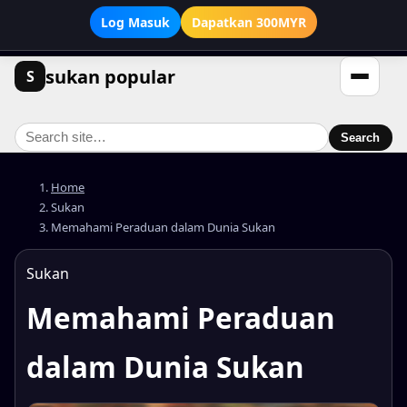
Log Masuk
Dapatkan 300MYR
sukan popular
S
Search
Search
Home
Sukan
Memahami Peraduan dalam Dunia Sukan
Sukan
Memahami Peraduan
dalam Dunia Sukan