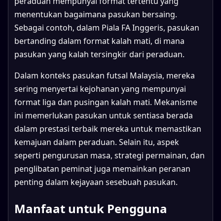
peraduan mempunyai format tertentu yang
menentukan bagaimana pasukan bersaing.
Sebagai contoh, dalam Piala FA Inggeris, pasukan
bertanding dalam format kalah mati, di mana
pasukan yang kalah tersingkir dari peraduan.
Dalam konteks pasukan futsal Malaysia, mereka
sering menyertai kejohanan yang mempunyai
format liga dan pusingan kalah mati. Mekanisme
ini memerlukan pasukan untuk sentiasa berada
dalam prestasi terbaik mereka untuk memastikan
kemajuan dalam peraduan. Selain itu, aspek
seperti pengurusan masa, strategi permainan, dan
penglibatan peminat juga memainkan peranan
penting dalam kejayaan sesebuah pasukan.
Manfaat untuk Pengguna