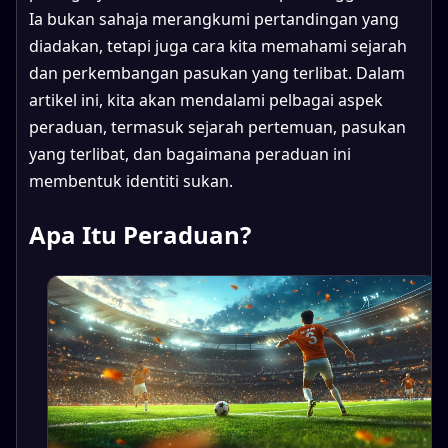
Ia bukan sahaja merangkumi pertandingan yang
diadakan, tetapi juga cara kita memahami sejarah
dan perkembangan pasukan yang terlibat. Dalam
artikel ini, kita akan mendalami pelbagai aspek
peraduan, termasuk sejarah pertemuan, pasukan
yang terlibat, dan bagaimana peraduan ini
membentuk identiti sukan.
Apa Itu Peraduan?