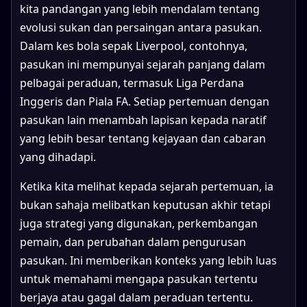
kita pandangan yang lebih mendalam tentang
evolusi sukan dan persaingan antara pasukan.
Dalam kes bola sepak Liverpool, contohnya,
pasukan ini mempunyai sejarah panjang dalam
pelbagai peraduan, termasuk Liga Perdana
Inggeris dan Piala FA. Setiap pertemuan dengan
pasukan lain menambah lapisan kepada naratif
yang lebih besar tentang kejayaan dan cabaran
yang dihadapi.
Ketika kita melihat kepada sejarah pertemuan, ia
bukan sahaja melibatkan keputusan akhir tetapi
juga strategi yang digunakan, perkembangan
pemain, dan perubahan dalam pengurusan
pasukan. Ini memberikan konteks yang lebih luas
untuk memahami mengapa pasukan tertentu
berjaya atau gagal dalam peraduan tertentu.